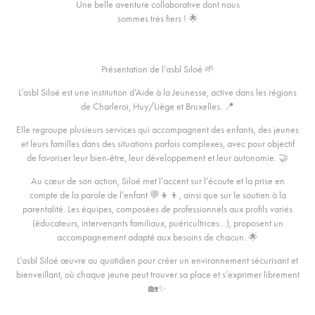
Une belle aventure collaborative dont nous
sommes très fiers ! 🌟
Présentation de l’asbl Siloé 🌱
L’asbl Siloé est une institution d’Aide à la Jeunesse, active dans les régions
de Charleroi, Huy/Liège et Bruxelles. 📍
Elle regroupe plusieurs services qui accompagnent des enfants, des jeunes
et leurs familles dans des situations parfois complexes, avec pour objectif
de favoriser leur bien-être, leur développement et leur autonomie. 🤝
Au cœur de son action, Siloé met l’accent sur l’écoute et la prise en
compte de la parole de l’enfant 💬👧👦, ainsi que sur le soutien à la
parentalité. Les équipes, composées de professionnels aux profils variés
(éducateurs, intervenants familiaux, puéricultrices…), proposent un
accompagnement adapté aux besoins de chacun. 🌟
L’asbl Siloé œuvre au quotidien pour créer un environnement sécurisant et
bienveillant, où chaque jeune peut trouver sa place et s’exprimer librement
🏡✨