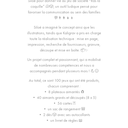
Siloé pour donner vie au jeu de société “Ras la
coquille” 🐚🎲, un outil ludique pensé pour
favoriser la communication au sein des familles
💬👨‍👩‍👧‍👦
Siloé a imaginé le concept ainsi que les
illustrations, tandis que Kaligrav a pris en charge
toute la réalisation technique : mise en page,
impression, recherche de fournisseurs, gravure,
découpe et mise en boîte. 📦✨
Un projet complet et passionnant, qui a mobilisé
de nombreuses compétences et nous a
accompagnés pendant plusieurs mois ! 💪😊
Au total, ce sont 100 jeux qui ont été produits,
chacun comprenant :
• 8 plateaux aimantés 🧲
• 40 aimants gravés et découpés (8 x 5)
• 56 cartes 🃏
• un sac de rangement 🎒
• 2 dés 🎲 avec ses autocollants
• un livret de règles 📖